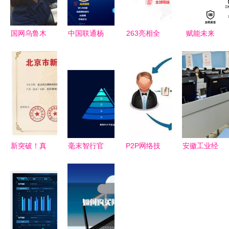
国网乌鲁木
中国联通杨
263亮相全
赋能未来
齐供电公司
雨苍 深耕
球数字经济
网络技术服
网络技术服
宽带大联
大会，以AI
务如何引领
务创新成果
接，构筑智
技术拓展数
企业数字化
荣获国网新
慧家庭新生
智化赋能边
转型
疆电力职工
态
界
技术创新一
等奖
新突破！真
毫末智行官
P2P网络技
安徽工业经
信网络喜获
网焕新升
术 从去中
济职业技术
北京新技术
级，携手生
心化架构到
学院2024
新产品（服
态伙伴冲刺
未来应用全
年分类招生
务）认证
自动驾驶
面解读
考试顺利举
3.0时代
行，网络技