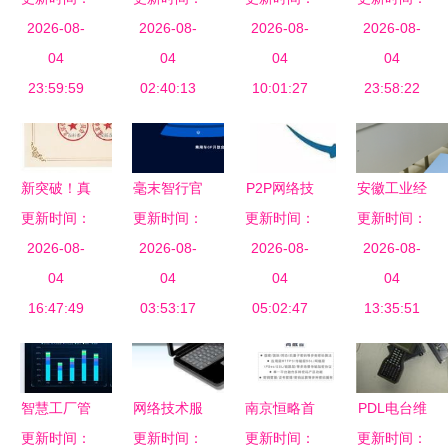
网络技术服
2026-08-
2026-08-
宽带大联
大会，以AI
2026-08-
务如何引领
2026-08-
务创新成果
04
接，构筑智
04
技术拓展数
04
企业数字化
04
荣获国网新
23:59:59
慧家庭新生
02:40:13
智化赋能边
10:01:27
23:58:22
转型
疆电力职工
态
界
技术创新一
等奖
新突破！真
毫末智行官
P2P网络技
安徽工业经
信网络喜获
更新时间：
更新时间：
网焕新升
更新时间：
术 从去中
济职业技术
更新时间：
北京新技术
2026-08-
级，携手生
2026-08-
心化架构到
2026-08-
学院2024
2026-08-
新产品（服
04
态伙伴冲刺
04
未来应用全
04
年分类招生
04
务）认证
16:47:49
自动驾驶
03:53:17
05:02:47
面解读
考试顺利举
13:35:51
3.0时代
行，网络技
术全程保驾
护航
智慧工厂管
网络技术服
南京恒略首
PDL电台维
更新时间：
理系统 现
务产品手册
更新时间：
更新时间：
传信安 商
修高清图片
更新时间：