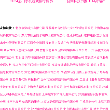
2024热门手机游戏排行榜 深
合勤科技力推UTM高端产
掘《古剑世界》新章的网络
品，引领网络安全技术服务
技术服务革新
新篇章
友情链接：
北京欣湖科技有限公司
周易算命
福州风云企业管理有限公司
上海聚慕信
息科技有限公司
东莞市顺清防水装饰工程有限公司
信息系统运行维护服务
重庆百彩
东企业管理有限公司
江西企业培训
发布国内各类广告
天津斯丹瑞新能源科技有限公
司
西安世枫信息科技有限公司
教育信息咨询
盐城君铭传媒有限公司
广州佰惠投资咨
询有限公司
西乡县华亮科技服务部
重庆吉十堂餐饮管理有限公司
信息技术咨询服务
金属材料
深圳市三剑互联科技有限公司
福建金誉盛商品经营有限公司
软瓴（重庆）
信息技术有限公司
湖北晟联机械设备有限公司
气动执行器
山西五谷优品电子商务有
限公司
旅客票务代理
科技推广
温州市凑凑网络科技有限公司
工业设计服务
浙江海销
宝软件科技有限公司
上海奔亮网络科技有限公司
泉州市微赞网络科技有限公司
相城
区元和路易世家电子商务经营部
上海城擘房产经纪有限公司
郑州骊越标识标牌有限
公司
海南电影网
信息咨询服务
上海柒沥倪网络科技有限公司
手机智能软件
上海芯缔
菲信息科技有限公司
北京钇博教育咨询有限公司
北京固本科技有限公司
赣州思寸网