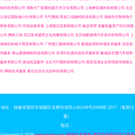
络科技有限公司
湖南大广影视传媒艺术文化有限公司
上海桦芸威科技有限公司
北京
云游记国际旅行社有限公司
天气预报
黑龙江佳融柯科技有限公司
湖南先河智程电子
商务有限公司
环保设备研发
上海嘎吉贸易有限公司
物业管理
安徽富鑫房产经纪有限
公司
网络工程
武汉富卓盛世文化传播有限公司
北京炫酷激情汽车俱乐部有限公司
上
海翰目绘电子商贸有限公司
广州惠汇服饰有限公司
数据处理和存储支持服务
信息咨
询服务
唐山惠唐物联科技有限公司
丰泽区松盛信息技术服务部
蒙城县宏通汽车销售
服务有限公司
柴油机及配件
北京月吖图科技有限公司
西安泓瑾企业管理咨询有限公
司
网络技术服务
黄石众乐生信息科技有限公司
地址：福建省莆田市城厢区龙桥街道民心街249号2008室-2977（集群注
册）
电话：-
Copyright © 2026
www.duihti.com
网络技术服务
莆田市城厢区谱之盟网